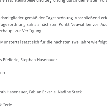
ie Trachtenkapelle und Begrüßung durch den ersten Vors
ndsmitglieder gemäß der Tagesordnung. Anschließend erfo
Tagesordnung sah als nächsten Punkt Neuwahlen vor. Auch 
rhaupt zur Verfügung.
ünstertal setzt sich für die nächsten zwei Jahre wie fol
as Pfefferle, Stephan Hasenauer
ann
Sarah Hasenauer, Fabian Eckerle, Nadine Steck
efferle