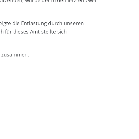
itzenden, wurde der in den letzten zwei
lgte die Entlastung durch unseren
für dieses Amt stellte sich
gt zusammen: