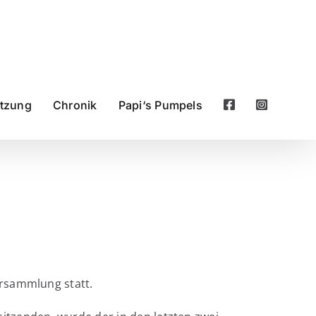
ützung
Chronik
Papi‘s Pumpels
ersammlung statt.