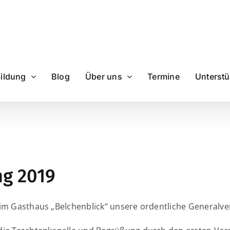
ildung
Blog
Über uns
Termine
Unterst
g 2019
 im Gasthaus „Belchenblick“ unsere ordentliche Generalv