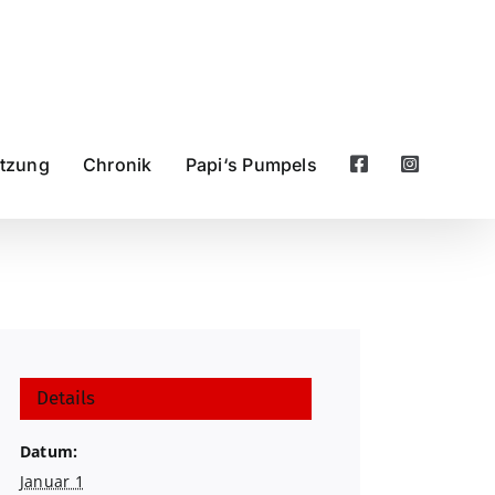
ützung
Chronik
Papi‘s Pumpels
Details
Datum:
Januar 1